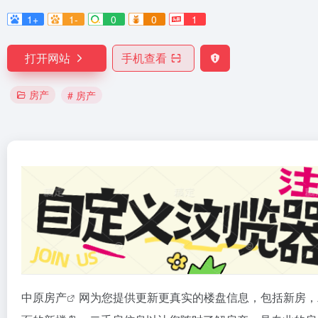
1+
1-
0
0
1
打开网站
手机查看
房产
# 房产
中原
房产
网为您提供更新更真实的楼盘信息，包括新房，