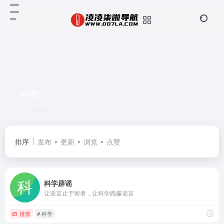
科学
共 1 篇网址
排序
发布
更新
浏览
点赞
科学辟谣
让谣言止于智者，让科学跑赢谣言
推荐
# 科学