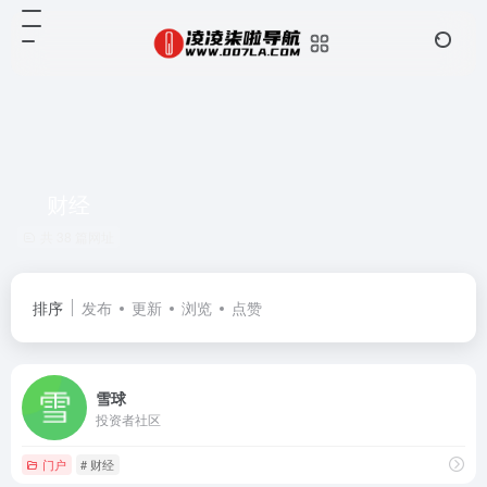
财经
共 38 篇网址
排序
发布
更新
浏览
点赞
雪球
投资者社区
门户
# 财经