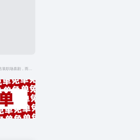
网友评论：不是简单的古装职场喜剧，而是一把插进盛唐浮华表象的尖刀，以“一骑红尘妃子笑”的荒诞任务为引，将李善德的物流噩梦与安史之乱的倒计时并置，让观众在笑声中嗅到历史的血腥。