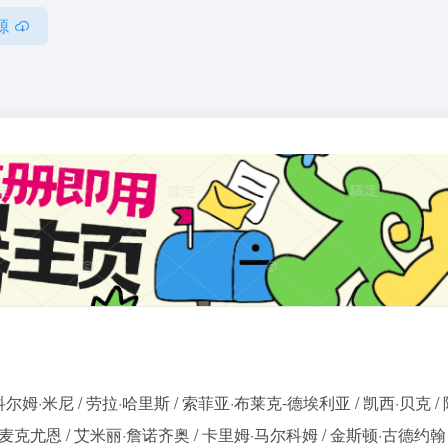
源
 科尔姆·米尼 / 劳拉·哈里斯 / 索菲亚·布莱克-德埃利亚 / 凯西·贝克 / 
登·麦克尤恩 / 艾米丽·詹诺齐奥 / 卡里姆·马尔科姆 / 金斯顿·古德约翰 