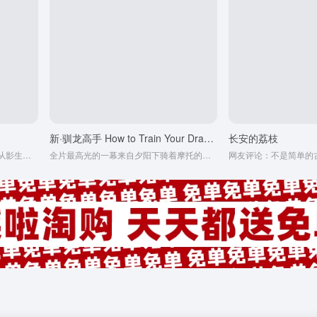
新·驯龙高手 How to Train Your Dragon
长安的荔枝
网友评论：甜茶在本片中贡献了他从影生涯的最佳演技
全片最高光的一幕来自夕阳下骑着摩托的冬兵梦回美队3的炫酷连击，那是老复联的回光返照，也是我们逝去的青春