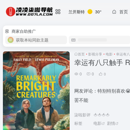
首页
兰开斯特
30°
商家自助推广
获取本站同款主题
首页
•
影视分享
•
电影
•
幸运有八只触手
幸运有八只触手 Remark
0
0
0
网友评论：特别特别喜欢
罢不能
柒啦影评
🍅🍅🍅🍅
标签
电影
剧情