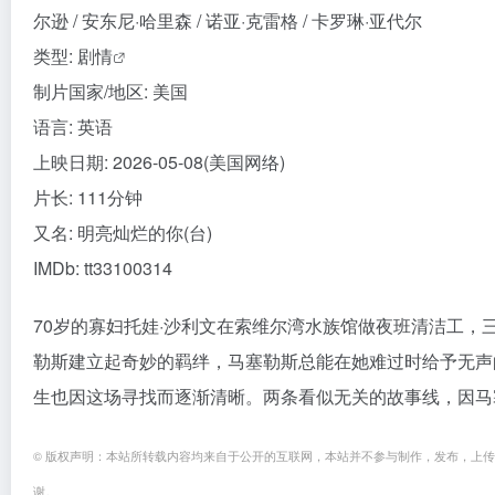
尔逊 / 安东尼·哈里森 / 诺亚·克雷格 / 卡罗琳·亚代尔
类型:
剧情
制片国家/地区: 美国
语言: 英语
上映日期: 2026-05-08(美国网络)
片长: 111分钟
又名: 明亮灿烂的你(台)
IMDb: tt33100314
70岁的寡妇托娃·沙利文在索维尔湾水族馆做夜班清洁工
勒斯建立起奇妙的羁绊，马塞勒斯总能在她难过时给予无声
生也因这场寻找而逐渐清晰。两条看似无关的故事线，因马
© 版权声明：本站所转载内容均来自于公开的互联网，本站并不参与制作，发布，上
谢。