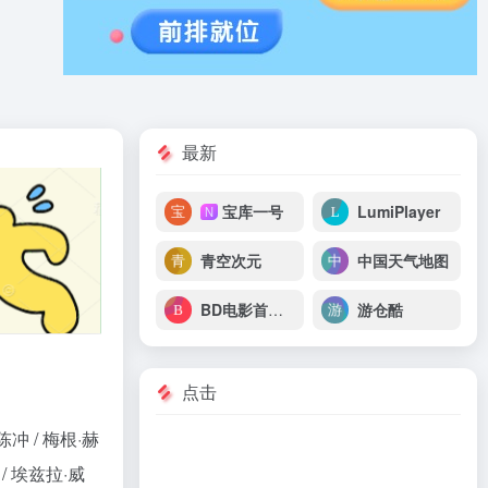
最新
宝库一号
LumiPlayer
N
青空次元
中国天气地图
BD电影首发站
游仓酷
点击
陈冲 / 梅根·赫
/ 埃兹拉·威