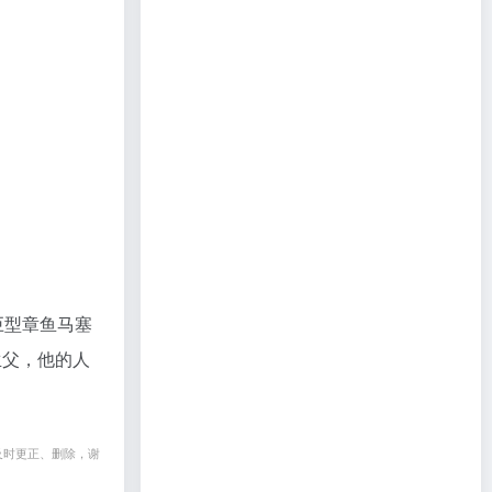
巨型章鱼马塞
生父，他的人
及时更正、删除，谢