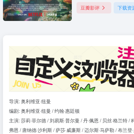
豆瓣影评
下载资
导演: 奥利维亚·纽曼
编剧: 奥利维亚·纽曼 / 约翰·惠廷顿
主演: 莎莉·菲尔德 / 刘易斯·普尔曼 / 丹·佩恩 / 贝丝·格兰特 /
弗恩 / 唐纳德·沙利斯 / 萨莎·威廉斯 / 迈尔斯·马萨勒 / 布兰