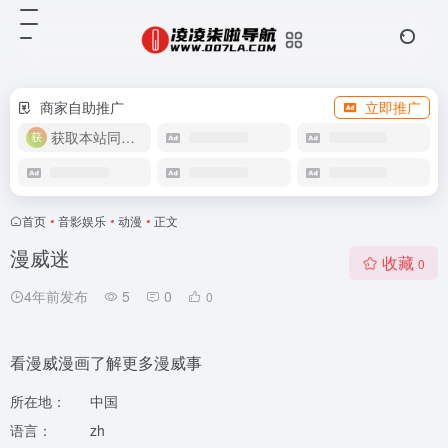
商家自助推广
立即推广
获取本站同款主题
首页
•
音影娱乐
•
动漫
•
正文
漫威迷
收藏
0
4年前发布
5
0
0
看漫威漫画了解更多漫威事
所在地：
中国
语言：
zh