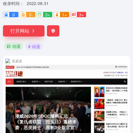
收录时间：
2022-08-31
0
3-
3+
1+
3+
打开网站
动漫
# 动漫
漫威迷