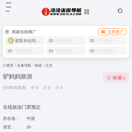
商家自助推广
立即推广
获取本站同款主题
首页
•
头条导航
•
旅游
•
正文
驴妈妈旅游
收藏
0
5年前发布
0
0
0
在线旅游门票预定
所在地：
中国
语言：
zh