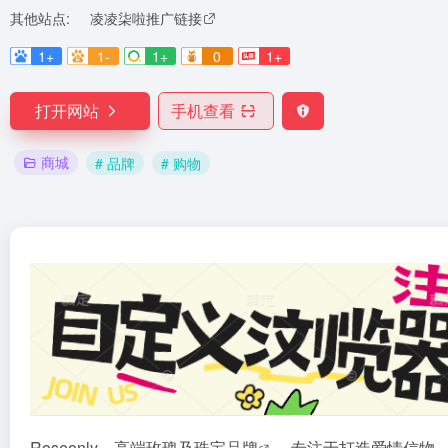
其他站点:
凌凌柒啦推广链接
1+
1-
1+
0
1+
打开网站
手机查看
商城
# 品牌
# 购物
Roseonly，高端玫瑰及珠宝
品牌
，专注于打造爱情信物，