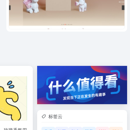
标签云
、玫瑰香氛四