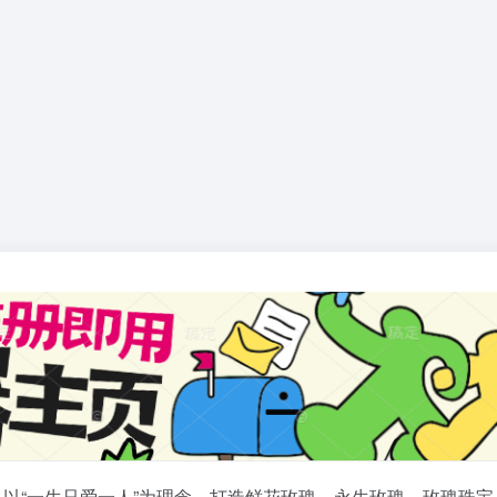
以“一生只爱一人”为理念，打造鲜花玫瑰、永生玫瑰、玫瑰珠宝