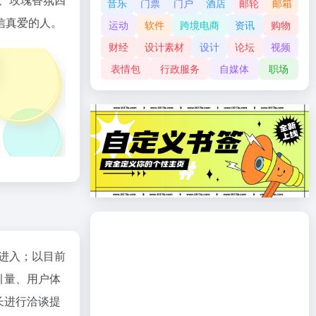
音乐
门票
门户
酒店
邮轮
邮箱
信真爱的人。
运动
软件
跨境电商
资讯
购物
财经
设计素材
设计
论坛
视频
表情包
行政服务
自媒体
职场
"进入；以目前
引量、用户体
长进行洽谈提