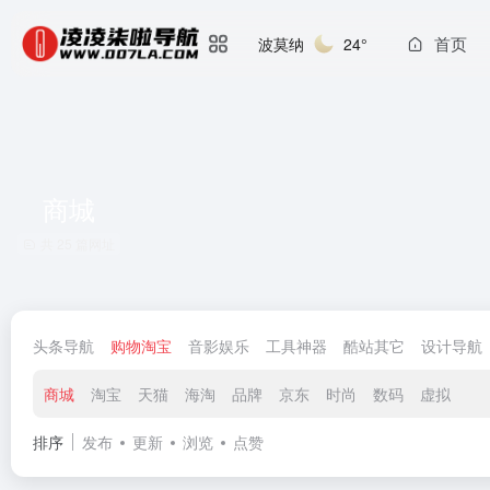
首页
波莫纳
24°
商城
共 25 篇网址
头条导航
购物淘宝
音影娱乐
工具神器
酷站其它
设计导航
商城
淘宝
天猫
海淘
品牌
京东
时尚
数码
虚拟
排序
发布
更新
浏览
点赞