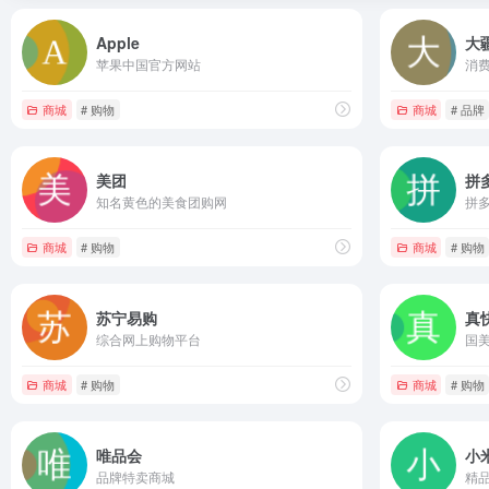
Apple
大
苹果中国官方网站
消
商城
# 购物
商城
# 品牌
美团
拼
知名黄色的美食团购网
拼
商城
# 购物
商城
# 购物
苏宁易购
真
综合网上购物平台
国
商城
# 购物
商城
# 购物
唯品会
小
品牌特卖商城
精