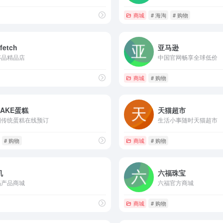
商城
# 海淘
# 购物
fetch
亚马逊
侈品精品店
中国官网畅享全球低价
商城
# 购物
CAKE蛋糕
天猫超市
国传统蛋糕在线预订
生活小事随时天猫超市
# 购物
商城
# 购物
机
六福珠宝
码产品商城
六福官方商城
商城
# 购物