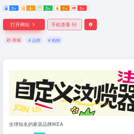
3+
4-
3+
1+
5+
打开网站
手机查看
商城
# 品牌
# 购物
全球知名的家居品牌IKEA