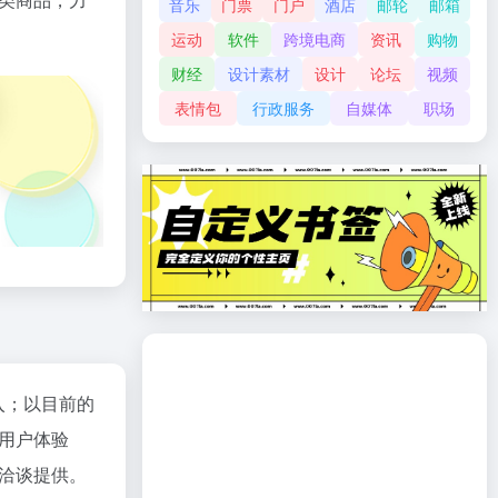
音乐
门票
门户
酒店
邮轮
邮箱
运动
软件
跨境电商
资讯
购物
财经
设计素材
设计
论坛
视频
表情包
行政服务
自媒体
职场
入；以目前的
用户体验
洽谈提供。