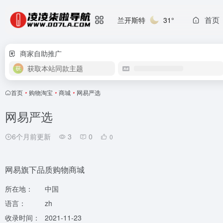
首页
兰开斯特
31°
商家自助推广
获取本站同款主题
首页
•
购物淘宝
•
商城
•
网易严选
网易严选
6个月前更新
3
0
0
网易旗下品质购物商城
所在地：
中国
语言：
zh
收录时间：
2021-11-23