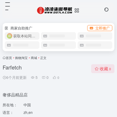
商家自助推广
立即推广
获取本站同款主题
首页
•
购物淘宝
•
商城
•
正文
Farfetch
收藏
0
6个月前更新
5
0
0
奢侈品精品店
所在地：
中国
语言：
zh,en